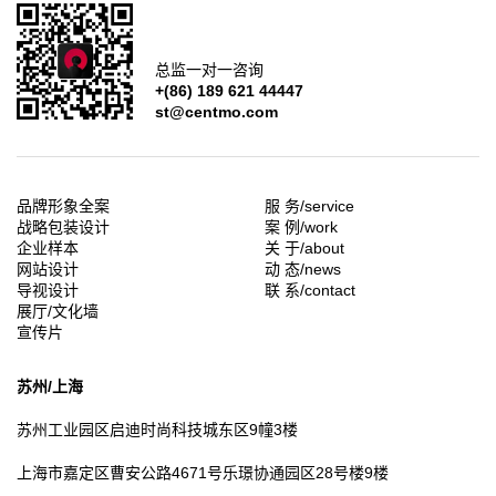
总监一对一咨询
+(86) 189 621 44447
st@centmo.com
品牌形象全案
服 务/service
战略包装设计
案 例/work
企业样本
关 于/about
网站设计
动 态/news
导视设计
联 系/contact
展厅/文化墙
宣传片
苏州/上海
苏州工业园区
启迪时尚科技城东区9幢3楼
上海市嘉定区
曹安公路4671号乐璟协通园区28号楼9楼